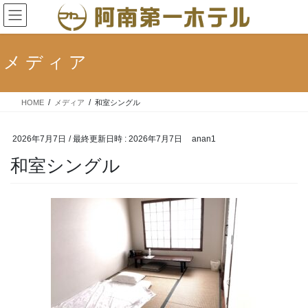
コ
ナ
ン
ビ
テ
ゲ
ン
ー
メディア
ツ
シ
へ
ョ
ス
ン
HOME
メディア
和室シングル
キ
に
ッ
移
プ
動
2026年7月7日
/ 最終更新日時 :
2026年7月7日
anan1
和室シングル