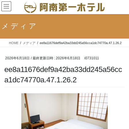
コ
ナ
ン
ビ
テ
ゲ
ン
ー
メディア
ツ
シ
へ
ョ
ス
ン
HOME
メディア
ee8a11676def9a42ba33dd245a56cca1dc74770a.47.1.26.2
キ
に
ッ
移
プ
動
2026年6月18日
/ 最終更新日時 :
2026年6月18日
i0731011
ee8a11676def9a42ba33dd245a56cc
a1dc74770a.47.1.26.2