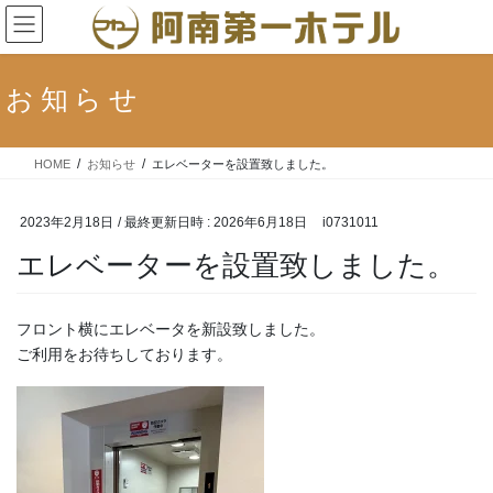
コ
ナ
ン
ビ
テ
ゲ
ン
ー
お知らせ
ツ
シ
へ
ョ
ス
ン
HOME
お知らせ
エレベーターを設置致しました。
キ
に
ッ
移
プ
動
2023年2月18日
/ 最終更新日時 :
2026年6月18日
i0731011
エレベーターを設置致しました。
フロント横にエレベータを新設致しました。
ご利用をお待ちしております。