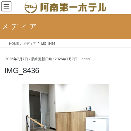
コ
ナ
ン
ビ
テ
ゲ
ン
ー
メディア
ツ
シ
へ
ョ
ス
ン
HOME
メディア
IMG_8436
キ
に
ッ
移
プ
動
2026年7月7日
/ 最終更新日時 :
2026年7月7日
anan1
IMG_8436