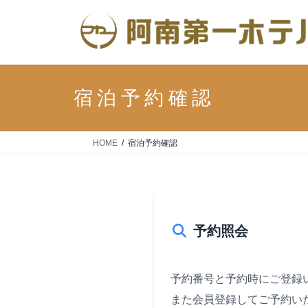
コ
ナ
ン
ビ
テ
ゲ
ン
ー
ツ
シ
へ
ョ
宿泊予約確認
ス
ン
キ
に
ッ
移
HOME
宿泊予約確認
プ
動
予約照会
予約番号と予約時にご登録
また会員登録してご予約い